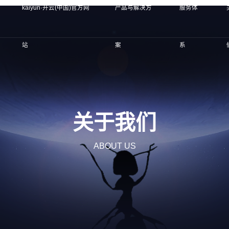
kaiyun·开云(中国)官方网
产品与解决方
服务体
站
案
系
关于我们
ABOUT US