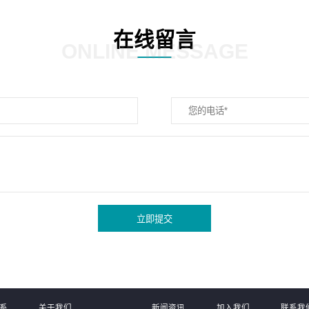
在线留言
ONLINE MESSAGE
立即提交
系
关于我们
新闻资讯
加入我们
联系我