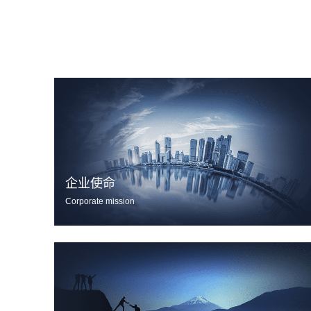
企业使命
Corporate mission