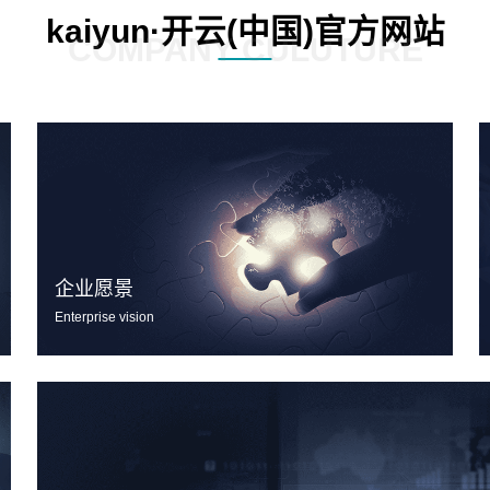
kaiyun·开云(中国)官方网站
COMPANY CULUTURE
企业愿景
Enterprise vision