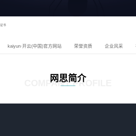
证书
kaiyun·开云(中国)官方网站
荣誉资质
企业风采
网思简介
COMPANY PROFILE