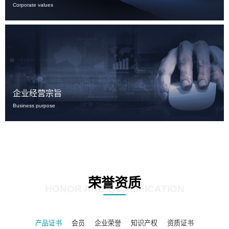
Corporate values
企业经营宗旨
Business purpose
荣誉资质
HONOR AND QUALIFICATION
产品证书
会员
企业荣誉
知识产权
资质证书