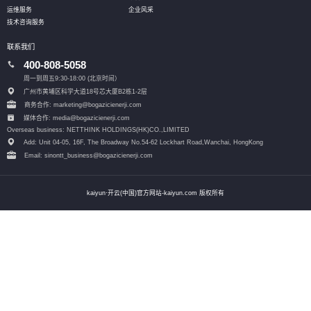
运维服务
企业风采
技术咨询服务
联系我们
400-808-5058
周一到周五9:30-18:00 (北京时间）
广州市黄埔区科学大道18号芯大厦B2栋1-2层
商务合作: marketing@bogazicienerji.com
媒体合作: media@bogazicienerji.com
Overseas business: NETTHINK HOLDINGS(HK)CO.,LIMITED
Add: Unit 04-05, 16F, The Broadway No.54-62 Lockhart Road,
Wanchai, HongKong
Email: sinontt_business@bogazicienerji.com
kaiyun·开云(中国)官方网站-kaiyun.com 版权所有