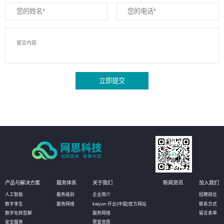
立即提交
产品与解决方案
服务体系
关于我们
新闻资讯
加入我们
人工智能
服务级别
企业简介
招聘岗位
数字孪生
服务网络
kaiyun·开云(中国)官方网站
联系方式
数字化转型解
服务网络
留言表单
安全服务
荣誉资质