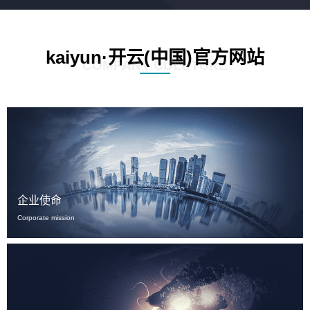
kaiyun·开云(中国)官方网站
COMPANY CULUTURE
企业使命
Corporate mission