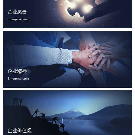
企业愿景
Enterprise vision
企业精神
Enterprise spirit
企业价值观