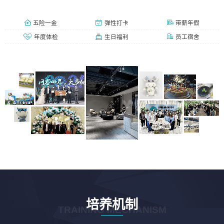
五险一金
弹性打卡
带薪年假
年度体检
生日福利
员工宿舍
培养机制
TRAINING MECHANISM