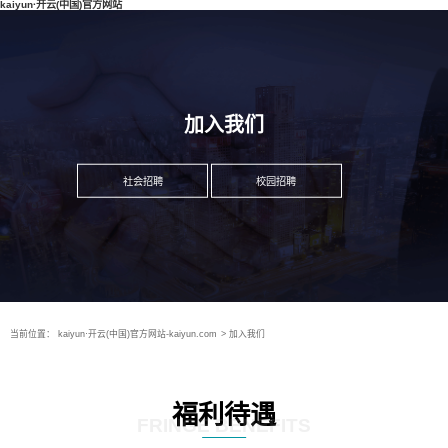
kaiyun·开云(中国)官方网站
加入我们
社会招聘
校园招聘
当前位置：
kaiyun·开云(中国)官方网站-kaiyun.com
>
加入我们
福利待遇
FRINGE BENEFITS