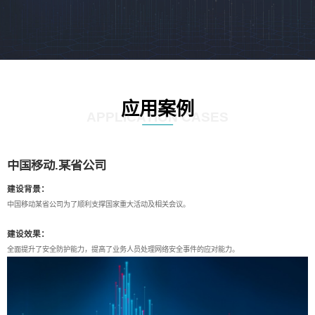
应用案例
APPLICATION CASES
中国移动.某省公司
建设背景：
中国移动某省公司为了顺利支撑国家重大活动及相关会议。
建设效果：
全面提升了安全防护能力，提高了业务人员处理网络安全事件的应对能力。