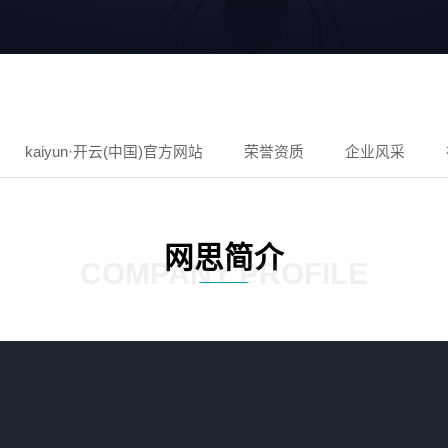
kaiyun·开云(中国)官方网站
荣誉资质
企业风采
网思简介
COMPANY PROFILE