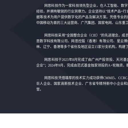
网思科技作为一家科技领先型企业，在人工智能、数字
经验，并拥有敏锐的行业洞察力。企业坚持以“技术产品+行
据等技术为用户提供数字化的产品及解决方案。凭借专业的
中国移动为首的三大运营商、广汽集团、国家电网、山东重
网思科技采用“全国整合企业（CIE）”的先进理念，成员企业囊括
思数字科技有限公司、网思控股（香港）有限公司、星云博
林、辽宁、香港等多个省份及地区设立15家分支机构，构建
网思科技于2023年8月完成了由广州产投领投、天河
企业”；2024年9月，完成由范式基金独家领投的A+轮融资
网思科技凭借雄厚的技术实力成功获得CMMI5、CCR
巨人企业、国家高新技术企业、广东省专精特新中小企业和
誉。