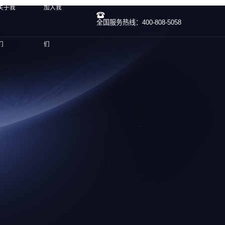
关于我
加入我
全国服务热线：400-808-5058
们
们