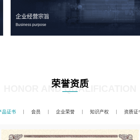
企业经营宗旨
Business purpose
荣誉资质
HONOR AND QUALIFICATION
产品证书
会员
企业荣誉
知识产权
资质证